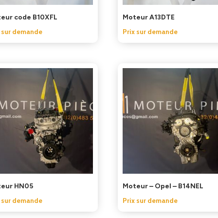
eur code B10XFL
Moteur A13DTE
x sur demande
Prix sur demande
eur HN05
Moteur – Opel – B14NEL
x sur demande
Prix sur demande