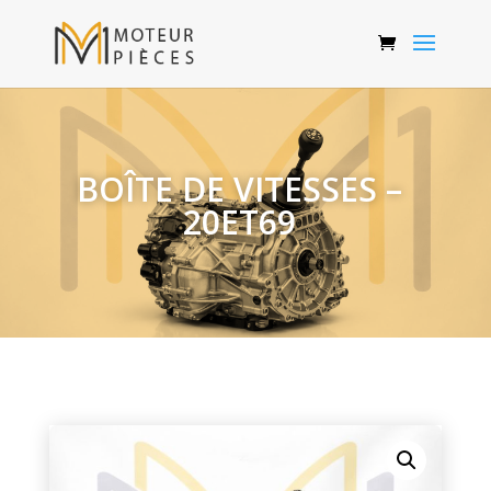
BOÎTE DE VITESSES –
20ET69