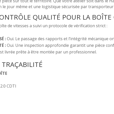
pièce sur tout le territoire. Que votre atelier soit dans le H
le jour même et une logistique sécurisée par transporteur 
ONTRÔLE QUALITÉ POUR LA BOÎTE
te de vitesses a suivi un protocole de vérification strict :
É :
Oui. Le passage des rapports et l’intégrité mécanique o
É :
Oui. Une inspection approfondie garantit une pièce conf
st livrée prête à être montée par un professionnel.
 TRAÇABILITÉ
OÎTE
 2.0 CDTI