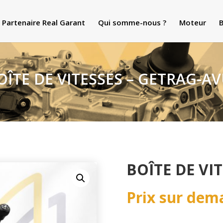
Partenaire Real Garant
Qui somme-nous ?
Moteur
B
OÎTE DE VITESSES – GETRAG-A
BOÎTE DE VI
Prix sur dem