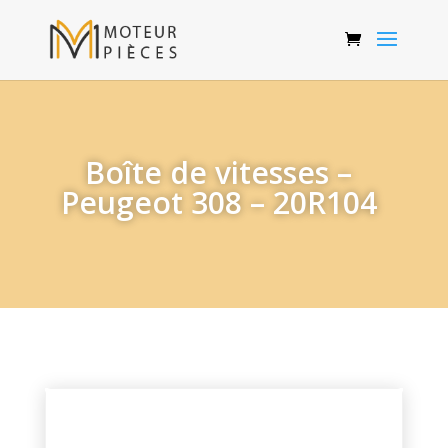
Boîte de vitesses –
Peugeot 308 – 20R104