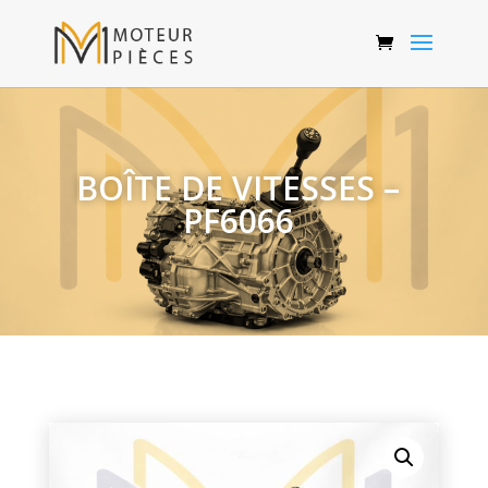
BOÎTE DE VITESSES –
PF6066