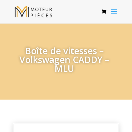
Boîte de vitesses –
Volkswagen CADDY –
MLU