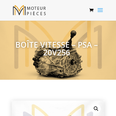
BOÎTE VITESSE – PSA –
20V256