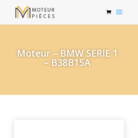
Moteur – BMW SERIE 1
– B38B15A