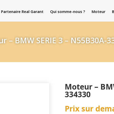
Partenaire Real Garant
Qui somme-nous ?
Moteur
B
r – BMW SERIE 3 – N55B30A-3
Moteur – BM
334330
Prix sur dem