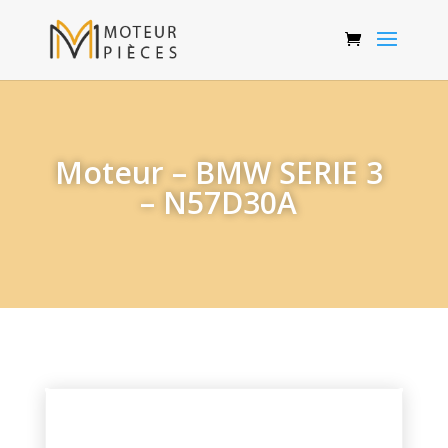
Moteur – BMW SERIE 3
– N57D30A