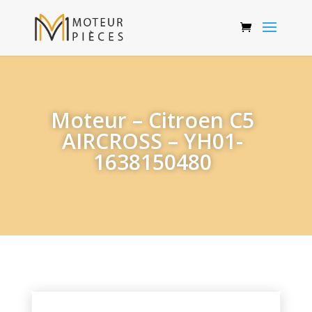
Moteur – Citroen C5
AIRCROSS – YH01-
1638150480