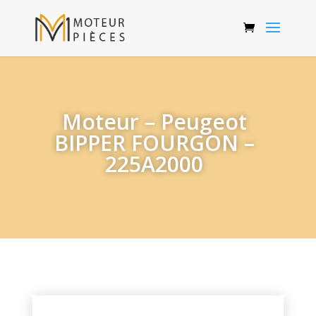
Moteur – Peugeot
BIPPER FOURGON –
225A2000